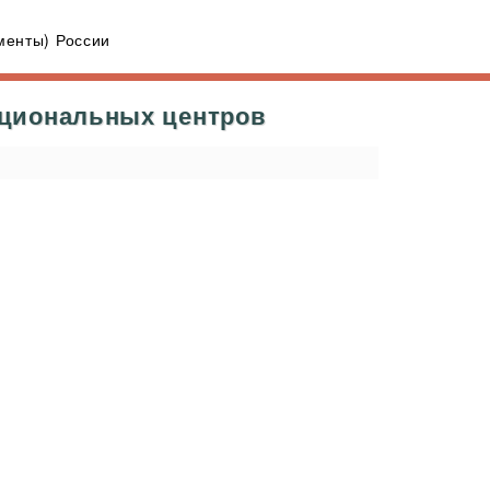
енты) России
кциональных центров