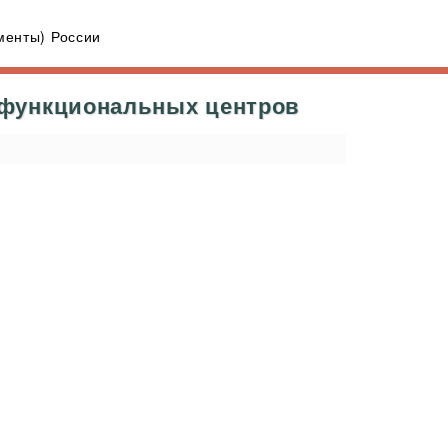
енты) России
офункциональных центров