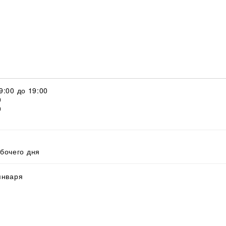
с 9:00 до 19:00
0
0
абочего дня
 января