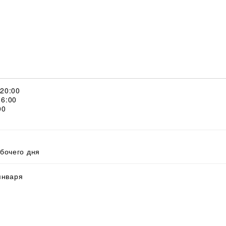
 20:00
16:00
00
абочего дня
 января