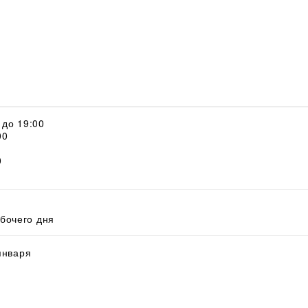
0 до 19:00
00
0
абочего дня
 января