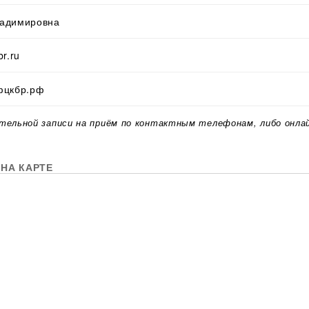
ладимировна
r.ru
фцкбр.рф
тельной записи на приём по контактным телефонам, либо онла
НА КАРТЕ