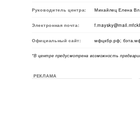
Руководитель центра:
Михайлец Елена В
Электронная почта:
f.maysky@mail.mfckb
Официальный сайт:
мфцкбр.рф; бэта.м
*В центре предусмотрена возможность предвари
РЕКЛАМА