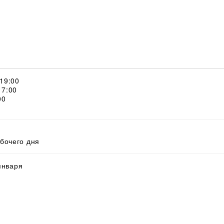
 19:00
17:00
00
абочего дня
 января