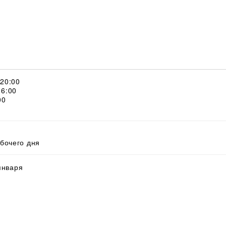
 20:00
16:00
00
абочего дня
 января