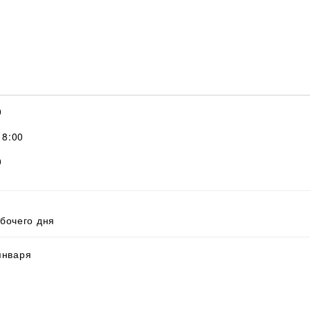
0
18:00
0
абочего дня
 января